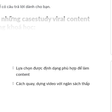
 có câu trả lời dành cho bạn.
 những casestudy viral content
ng khoá học:
 lượt chia sẻ (Chưa thống kê hết các kênh lẻ)
mắn: 2000 lượt chia sẻ
chia sẻ
 chia sẻ
.000 lượt chia sẻ
Lựa chọn được định dạng phù hợp để làm
này đều không cần phải bỏ một khoản ngân sách thật LỚN,
content
Cách quay, dựng video với ngân sách thấp
 nghiệm để sẵn sàng chia sẻ với mọi người về Viral