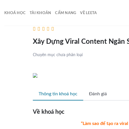
Skip
to
KHOÁ HỌC
TÀI KHOẢN
CẨM NANG
VỀ LEETA
content
Xây Dựng Viral Content Ngân 
Chuyên mục chưa phân loại
Thông tin khoá học
Đánh giá
Về khoá học
“Làm sao để tạo ra vira