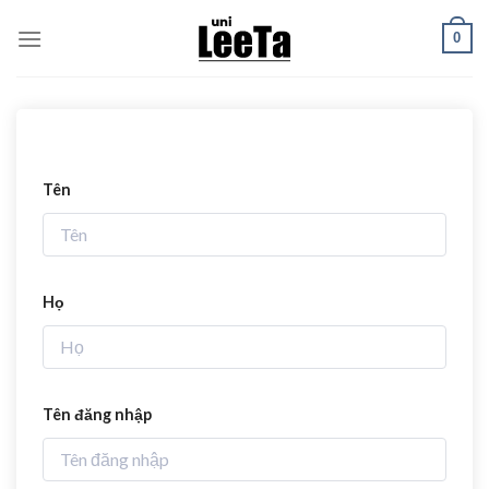
Skip
0
to
content
Tên
Họ
Tên đăng nhập