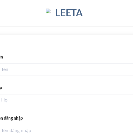
ên
ọ
ên đăng nhập